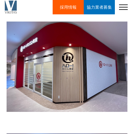
採用情報
協力業者
募集
ビキタス株式会社
実績一覧
内外装工事
ハロー！パソコン教室 /内外装工事