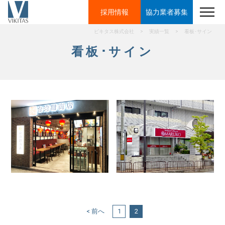
採用情報
協力業者
募集
ビキタス株式会社
>
実績一覧
>
看板･サイン
看板･サイン
< 前へ
1
2